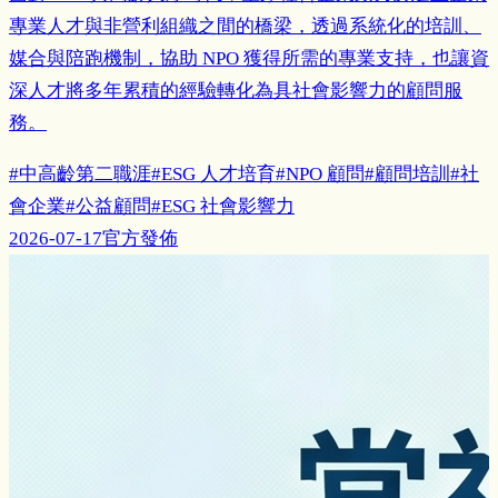
專業人才與非營利組織之間的橋梁，透過系統化的培訓、
媒合與陪跑機制，協助 NPO 獲得所需的專業支持，也讓資
深人才將多年累積的經驗轉化為具社會影響力的顧問服
務。
#
中高齡第二職涯
#
ESG 人才培育
#
NPO 顧問
#
顧問培訓
#
社
會企業
#
公益顧問
#
ESG 社會影響力
2026-07-17
官方發佈