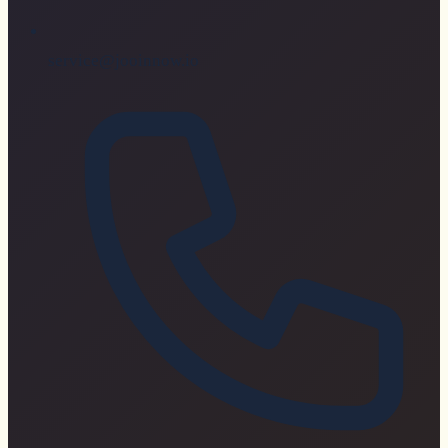
service@jooinnow.io